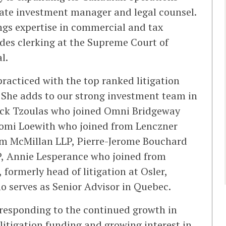
ate investment manager and legal counsel.
ings expertise in commercial and tax
udes clerking at the Supreme Court of
l.
racticed with the top ranked litigation
 She adds to our strong investment team in
ck Tzoulas who joined Omni Bridgeway
aomi Loewith who joined from Lenczner
om McMillan LLP, Pierre-Jerome Bouchard
P, Annie Lesperance who joined from
formerly head of litigation at Osler,
 serves as Senior Advisor in Quebec.
 responding to the continued growth in
itigation funding and growing interest in