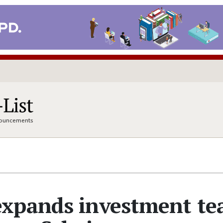
nnouncements
expands investment t