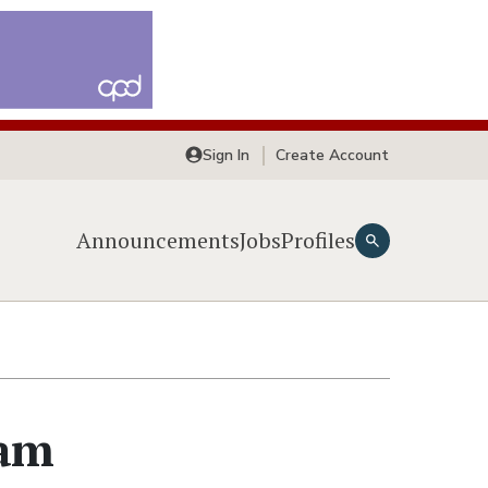
Sign In
Create Account
Announcements
Jobs
Profiles
eam