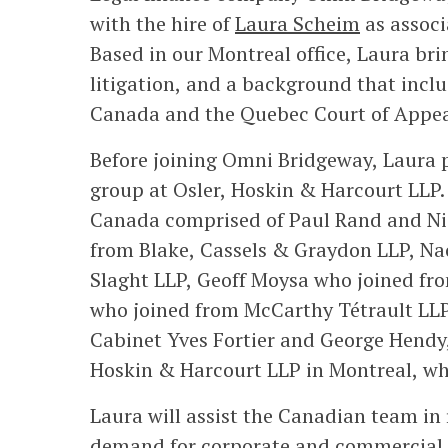
with the hire of
Laura Scheim
as associ
Based in our Montreal office, Laura br
litigation, and a background that incl
Canada and the Quebec Court of Appea
Before joining Omni Bridgeway, Laura p
group at Osler, Hoskin & Harcourt LLP.
Canada comprised of Paul Rand and Ni
from Blake, Cassels & Graydon LLP, N
Slaght LLP, Geoff Moysa who joined fr
who joined from McCarthy Tétrault LL
Cabinet Yves Fortier and George Hendy, 
Hoskin & Harcourt LLP in Montreal, who
Laura will assist the Canadian team in
demand for corporate and commercial l