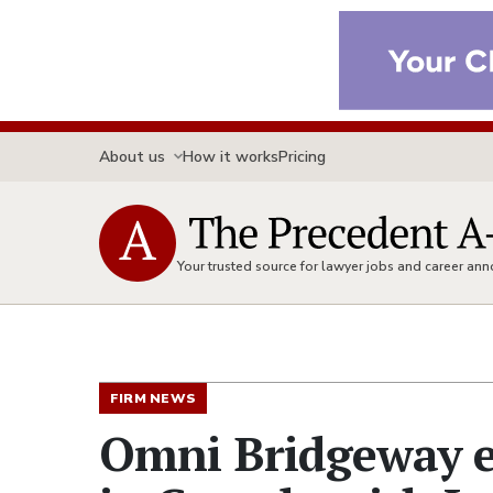
About us
How it works
Pricing
Your trusted source for lawyer jobs and career a
FIRM NEWS
Omni Bridgeway 