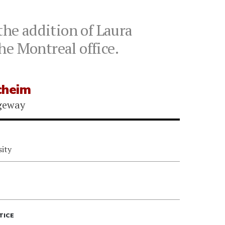
he addition of Laura
he Montreal office.
cheim
geway
sity
TICE