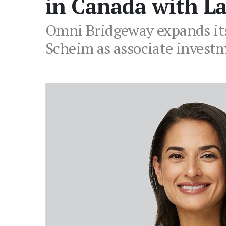
in Canada with L
Omni Bridgeway expands its
Scheim as associate investm